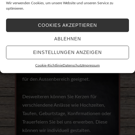
So finden Sie bei uns Honig,
Wir verwenden Cookies, um unsere Website und unseren Service zu
optimieren.
Bienenwachskerzen, handbemalte Kerzen ,
zum Beispiel mit Blumen- oder
COOKIES AKZEPTIEREN
Ostseemotiven, Yankee Candle
Duftkerzen, Räucherstäbchen und
ABLEHNEN
Räucherkegel.
EINSTELLUNGEN ANZEIGEN
Auch Stearinkerzen im Glas haben wir im
Cookie-Richtlinie
Datenschutz
Impressum
Sortiment. Diese Kerzen sind auch ideal
für den Aussenbereich geeignet.
Desweiteren können Sie Kerzen für
verschiendene Anlässe wie Hochzeiten,
Taufen, Geburtstage, Konfirmationen oder
Trauerfeiern Sie bei uns erwerben. Diese
können wir individuell gestalten.